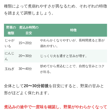
種類によって煮崩れやすさが異なるため、それぞれの特徴
を踏まえて調整しましょう。
野菜の
煮込み時間の
特徴
種類
目安
じゃが
やわらかくなりやすいが、長時間煮ると形が
15〜20分
いも
崩れやすい。
にんじ
20〜30分
じっくり火を通すと甘みが増す。
ん
炒めてから煮込むことで、自然な甘みとコク
玉ねぎ
30〜40分
が出る。
全体として
20〜30分前後
を目安にすると、野菜の甘みと
形がほどよく保たれます。
煮込みの途中で一度味を確認し、野菜がやわらかくなって