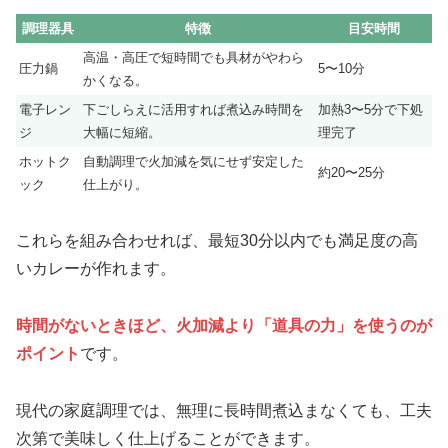
調理器具
特徴
目安時間
高温・高圧で短時間でも具材がやわら
圧力鍋
5〜10分
かくなる。
電子レン
下ごしらえに活用すれば煮込み時間を
加熱3〜5分で下処
ジ
大幅に短縮。
理完了
ホットク
自動調理で火加減を気にせず安定した
約20〜25分
ック
仕上がり。
これらを組み合わせれば、最短30分以内でも満足度の高
いカレーが作れます。
時間がないときほど、火加減より「道具の力」を使うのが
ポイント
です。
現代の家庭調理では、無理に長時間煮込まなくても、工夫
次第で美味しく仕上げることができます。