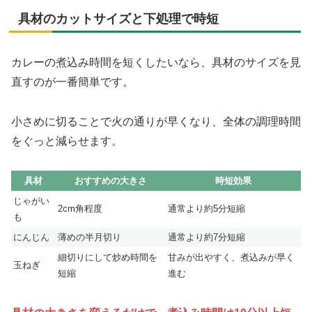
具材のカットサイズと下処理で時短
カレーの煮込み時間を短くしたいなら、具材のサイズを見
直すのが一番簡単です。
小さめに切ることで火の通りが早くなり、全体の調理時間
をぐっと減らせます。
具材
おすすめの大きさ
時短効果
じゃがい
2cm角程度
通常より約5分短縮
も
にんじん
薄めの半月切り
通常より約7分短縮
細切りにして炒め時間を
甘みが出やすく、煮込みが早く
玉ねぎ
短縮
進む