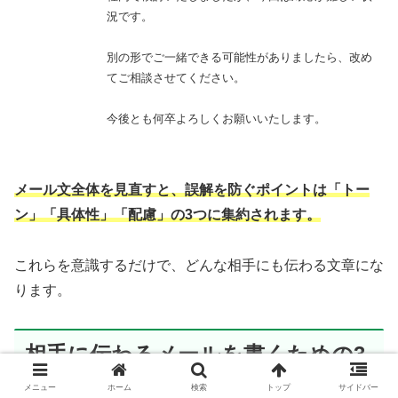
況です。
別の形でご一緒できる可能性がありましたら、改め
てご相談させてください。
今後とも何卒よろしくお願いいたします。
メール文全体を見直すと、誤解を防ぐポイントは「トー
ン」「具体性」「配慮」の3つに集約されます。
これらを意識するだけで、どんな相手にも伝わる文章にな
ります。
相手に伝わるメールを書くための3
原則
メニュー
ホーム
検索
トップ
サイドバー