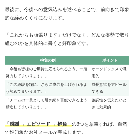
最後に、今後への意気込みを述べることで、前向きで印象
的な締めくくりになります。
「これからも頑張ります」だけでなく、どんな姿勢で取り
組むのかを具体的に書くと好印象です。
抱負の例
ポイント
「今後も皆様のご期待に応えられるよう、一層
オーソドックスで汎
努力してまいります。」
用的
「この経験を糧に、さらに成果を上げられるよ
成長意欲をアピール
う努めてまいります。」
できる
「チームの一員として引き続き貢献できるよう
協調性を伝えたいと
精進してまいります。」
きに効果的
「感謝 → エピソード → 抱負」
の3つを意識すれば、自然
で好印象なお礼メールが完成します。