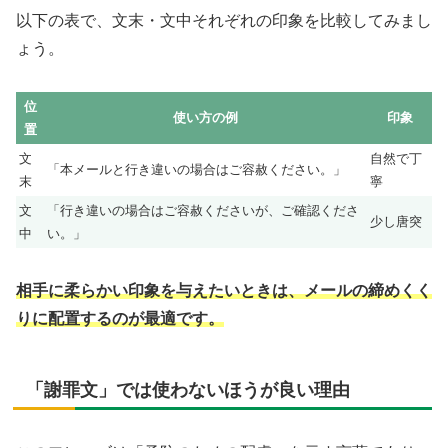
以下の表で、文末・文中それぞれの印象を比較してみまし
ょう。
位
使い方の例
印象
置
文
自然で丁
「本メールと行き違いの場合はご容赦ください。」
末
寧
文
「行き違いの場合はご容赦くださいが、ご確認くださ
少し唐突
中
い。」
相手に柔らかい印象を与えたいときは、メールの締めくく
りに配置するのが最適です。
「謝罪文」では使わないほうが良い理由