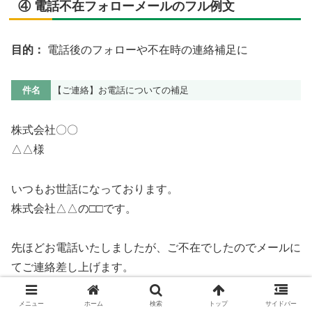
④ 電話不在フォローメールのフル例文
目的：
電話後のフォローや不在時の連絡補足に
件名
【ご連絡】お電話についての補足
株式会社〇〇
△△様
いつもお世話になっております。
株式会社△△の□□です。
先ほどお電話いたしましたが、ご不在でしたのでメールに
てご連絡差し上げます。
メニュー
ホーム
検索
トップ
サイドバー
〇〇の件につきまして、詳細をお伝えしたく存じます。