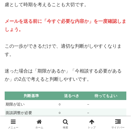
慮として時期を考えることも大切です。
メールを送る前に「今すぐ必要な内容か」を一度確認しま
しょう。
この一歩ができるだけで、適切な判断がしやすくなりま
す。
迷った場合は「期限があるか」「今相談する必要がある
か」の2点で考えると判断しやすいです。
判断基準
送るべき
待ってもよい
期限が近い
○
－
面談調整が必要
○
－
卒論や研究室関連
○
－
メニュー
ホーム
検索
トップ
サイドバー
急ぎではない質問
－
○