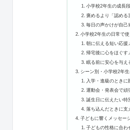
小学校2年生の成長
褒めるより「認める
毎日の声かけが自己
小学校2年生の日常で
朝に伝える短い応援
帰宅後に心をほぐす
眠る前に安心を与え
シーン別・小学校2年
入学・進級のときに
運動会・発表会で頑
誕生日に伝えたい特
落ち込んだときに支
子どもに響くメッセー
子どもの性格に合わ