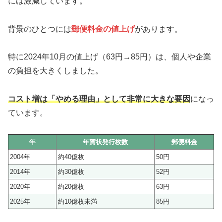
には激減しています。
背景のひとつには
郵便料金の値上げ
があります。
特に2024年10月の値上げ（63円→85円）は、個人や企業
の負担を大きくしました。
コスト増は「やめる理由」として非常に大きな要因
になっ
ています。
年
年賀状発行枚数
郵便料金
2004年
約40億枚
50円
2014年
約30億枚
52円
2020年
約20億枚
63円
2025年
約10億枚未満
85円