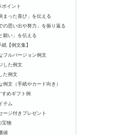
本ポイント
決まった喜び」を伝える
での思い出や努力」を振り返る
と願い」を伝える
手紙【例文集】
なフルバージョン例文
ジした例文
した例文
な例文（手紙やカード向き）
すすめギフト例
イテム
セージ付きプレゼント
の宝物
価値