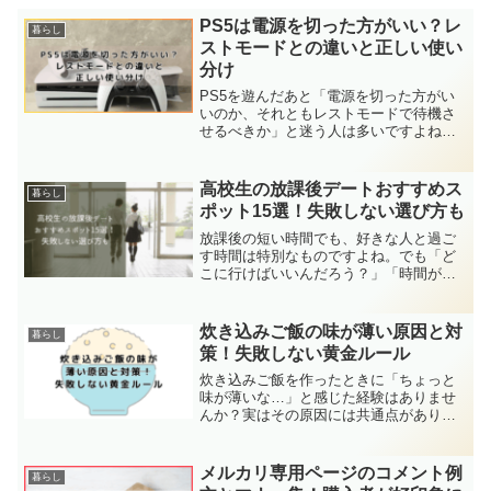
PS5は電源を切った方がいい？レ
暮らし
ストモードとの違いと正しい使い
分け
PS5を遊んだあと「電源を切った方がい
いのか、それともレストモードで待機さ
せるべきか」と迷う人は多いですよね。
実際には、どちらにも利点と注意点があ
り、シーンによって使い分けるのが正解
です。例えば、翌日すぐに遊ぶならレス
高校生の放課後デートおすすめス
暮らし
トモードが便利ですが、...
ポット15選！失敗しない選び方も
放課後の短い時間でも、好きな人と過ご
す時間は特別なものですよね。でも「ど
こに行けばいいんだろう？」「時間がな
いけど楽しみたい」と悩む高校生カップ
ルも多いはず。この記事では、2025年最
新版の高校生におすすめの放課後デート
炊き込みご飯の味が薄い原因と対
暮らし
スポットを厳選して紹...
策！失敗しない黄金ルール
炊き込みご飯を作ったときに「ちょっと
味が薄いな…」と感じた経験はありませ
んか？実はその原因には共通点があり、
調味料の量や水加減、具材のバランスな
ど、ちょっとしたポイントを見直すだけ
で解決できることが多いのです。本記事
メルカリ専用ページのコメント例
暮らし
では、炊き込みご飯が薄味...