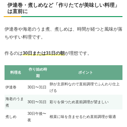
伊達巻・煮しめなど「作りたてが美味しい料理」
は直前に
伊達巻や海老のうま煮、煮しめは、時間が経つと風味が落
ちやすい料理です。
作るのは
30日または31日の朝
が理想です。
作り始め時
料理名
ポイント
期
卵が主原料なので直前調理でふんわり仕上
伊達巻
30日〜31日
げる
海老のうま
30日〜31日
彩りを保つため直前調理が望ましい
煮
30日午後〜
煮しめ
根菜に味を含ませるため直前調理が最適
夜