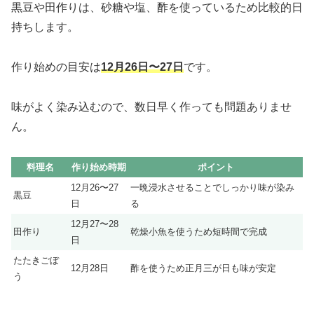
黒豆や田作りは、砂糖や塩、酢を使っているため比較的日
持ちします。
作り始めの目安は
12月26日〜27日
です。
味がよく染み込むので、数日早く作っても問題ありませ
ん。
料理名
作り始め時期
ポイント
12月26〜27
一晩浸水させることでしっかり味が染み
黒豆
日
る
12月27〜28
田作り
乾燥小魚を使うため短時間で完成
日
たたきごぼ
12月28日
酢を使うため正月三が日も味が安定
う