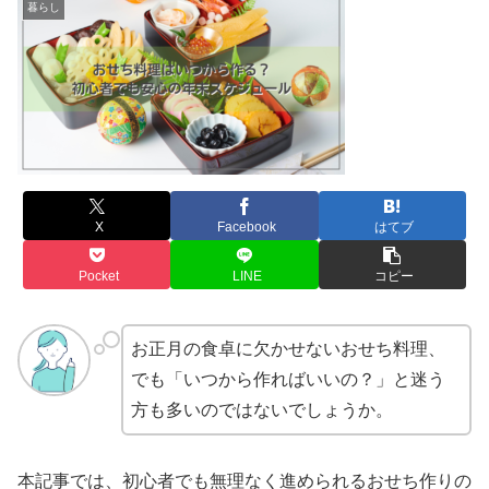
暮らし
X
Facebook
はてブ
Pocket
LINE
コピー
お正月の食卓に欠かせないおせち料理、
でも「いつから作ればいいの？」と迷う
方も多いのではないでしょうか。
本記事では、初心者でも無理なく進められるおせち作りの