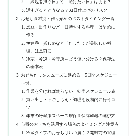
「縁起を担ぐ日」や「避けたい日」はある？
遅すぎるとどうなる？31日仕上げのリスク
おせち食材別・作り始めのベストタイミング一覧
黒豆・田作りなど「日持ちする料理」は早めに
作る
伊達巻・煮しめなど「作りたてが美味しい料
理」は直前に
冷蔵・冷凍・冷暗所をどう使い分ける？保存法
の基本表
おせち作りをスムーズに進める「5日間スケジュー
ル例」
作業を分ければ焦らない！効率スケジュール表
買い出し・下ごしらえ・調理を段階的に行うコ
ツ
年末の冷蔵庫スペース確保＆保存容器の選び方
市販のおせちを活用する場合のタイミングと注意点
冷蔵タイプのおせちはいつ届く？開封前の管理