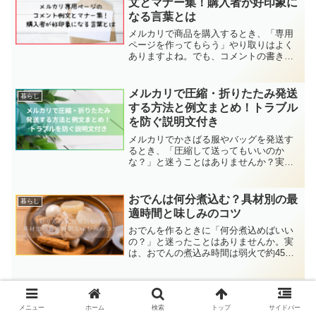
文とマナー集！購入者が好印象に
なる言葉とは
メルカリで商品を購入するとき、「専用
ページを作ってもらう」やり取りはよく
ありますよね。でも、コメントの書き方
に迷って「どうお願いすれば丁寧？」
「何て返せばいいの？」と悩む方も多い
はずです。この記事では、そんな購入者
メルカリで圧縮・折りたたみ発送
暮らし
のために、専用ページをお願...
する方法と例文まとめ！トラブル
を防ぐ説明文付き
メルカリでかさばる服やバッグを発送す
るとき、「圧縮して送ってもいいのか
な？」と迷うことはありませんか？実
は、圧縮や折りたたみ発送は正しく行え
ば送料を抑えられる便利な方法です。た
だし、商品によっては圧縮が向かないも
おでんは何分煮込む？具材別の最
暮らし
のもあり、説明不足のまま発送...
適時間と味しみのコツ
おでんを作るときに「何分煮込めばいい
の？」と迷ったことはありませんか。実
は、おでんの煮込み時間は弱火で約45分
が基本ですが、具材によってベストな時
間が異なります。大根やこんにゃくはじ
っくり煮る必要がある一方、はんぺんは
温める程度で十分です。...
メニュー
ホーム
検索
トップ
サイドバー