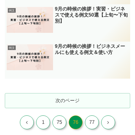
9月の時候の挨拶！実習・ビジネ
例文
スで使える例文50選【上旬〜下旬
別】
9月の時候の挨拶！ビジネスメー
例文
ルにも使える例文＆使い方
次のページ
前
次
1
75
76
77