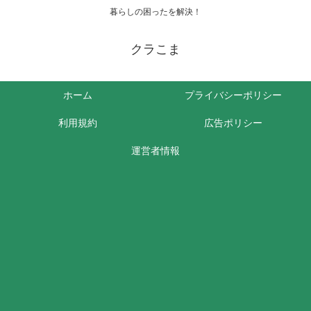
暮らしの困ったを解決！
クラこま
ホーム
プライバシーポリシー
利用規約
広告ポリシー
運営者情報