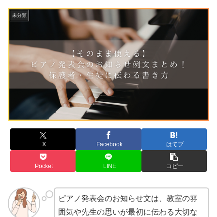
未分類
X
Facebook
はてブ
Pocket
LINE
コピー
ピアノ発表会のお知らせ文は、教室の雰
囲気や先生の思いが最初に伝わる大切な