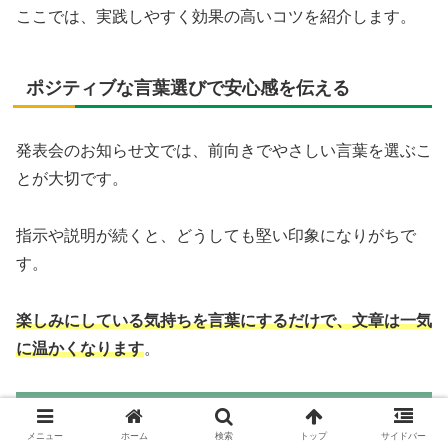
ここでは、実践しやすく効果の高いコツを紹介します。
ポジティブな言葉選びで安心感を伝える
発表会のお知らせ文では、前向きでやさしい言葉を選ぶこ
とが大切です。
指示や説明が続くと、どうしても堅い印象になりがちで
す。
楽しみにしている気持ちを言葉にするだけで、文章は一気
に温かくなります
。
よく使われる表現
やわらかい言い換え例
参加してください
ご参加いただけたらうれしいです
メニュー
ホーム
検索
トップ
サイドバー