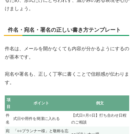
るため、形式だけにとらわれず、温かみのある表現を心が
けましょう。
件名・宛名・署名の正しい書き方テンプレート
件名は、メールを開かなくても内容が分かるようにするの
が基本です。
宛名や署名も、正しく丁寧に書くことで信頼感が伝わりま
す。
項
ポイント
例文
目
件
【式日○月○日】打ち合わせ日程
式日や用件を簡潔に入れる
名
のご相談
宛
「○○プランナー様」と敬称を忘