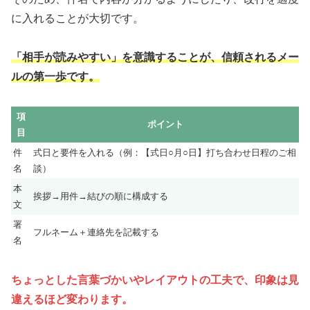
に入れることが大切です。
「相手が読みやすい」を意識することが、信頼されるメー
ルの第一歩です。
項
ポイント
目
件
式日と要件を入れる（例：【式日○月○日】打ち合わせ日程のご相
名
談）
本
挨拶→用件→結びの順に構成する
文
署
フルネーム＋連絡先を記載する
名
ちょっとした言葉づかいやレイアウトの工夫で、印象は見
違えるほど変わります。