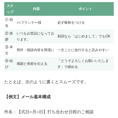
ステ
内容
ポイント
ップ
① 宛
○○プランナー様
必ず敬称をつける
名
② 挨
いつもお世話になってお
初回なら「はじめまして」でもOK
拶
ります。
③ 本
用件・相談内容を簡潔に
一文ごとに改行すると読みやすい
文
④ 結
「どうぞよろしくお願いいたしま
感謝と依頼を伝える
び
す」で締める
たとえば、次のように書くとスムーズです。
【例文】メール基本構成
件名：【式日○月○日】打ち合わせ日程のご相談