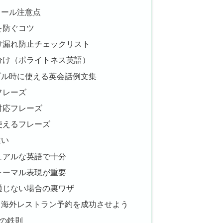
メール注意点
を防ぐコツ
け漏れ防止チェックリスト
分け（ポライトネス英語）
ブル時に使える英会話例文集
フレーズ
対応フレーズ
使えるフレーズ
違い
ュアルな英語で十分
ォーマル表現が重要
通じない場合の裏ワザ
て海外レストラン予約を成功させよう
の鉄則