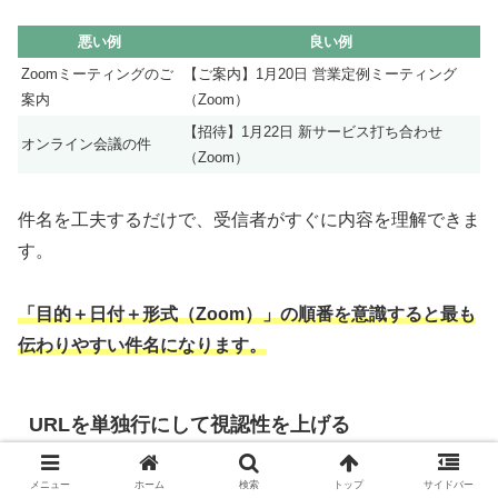
悪い例
良い例
Zoomミーティングのご
【ご案内】1月20日 営業定例ミーティング
案内
（Zoom）
【招待】1月22日 新サービス打ち合わせ
オンライン会議の件
（Zoom）
件名を工夫するだけで、受信者がすぐに内容を理解できま
す。
「目的＋日付＋形式（Zoom）」の順番を意識すると最も
伝わりやすい件名になります。
URLを単独行にして視認性を上げる
メニュー
ホーム
検索
トップ
サイドバー
ZoomのURLは長くなりやすいため、文中に埋め込まず
改