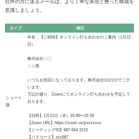
社外の方に送るメールは、より丁寧な表現と整った構成を
意識しましょう。
タイプ
例文
件名：【ご招待】オンライン打ち合わせのご案内（1月22
日）
株式会社〇〇
△△様
いつもお世話になっております。株式会社□□の□□でござ
います。
下記の通り、Zoomにてオンライン打ち合わせを予定して
ショート
おります。
版
【日時】1月22日（木）15:00〜15:30
【Zoom URL】https://zoom.us/j/xxxxxxx
【ミーティングID】987 654 3210
【パスコード】zyx987