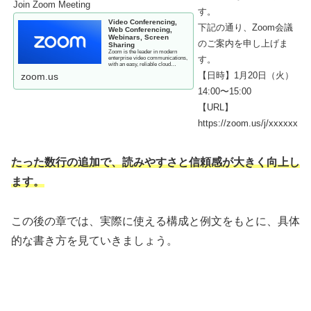
Join Zoom Meeting
す。
Video Conferencing,
下記の通り、Zoom会議
Web Conferencing,
Webinars, Screen
のご案内を申し上げま
Sharing
Zoom is the leader in modern
す。
enterprise video communications,
with an easy, reliable cloud
platform for video and audio ...
【日時】1月20日（火）
zoom.us
14:00〜15:00
【URL】
https://zoom.us/j/xxxxxx
たった数行の追加で、読みやすさと信頼感が大きく向上し
ます。
この後の章では、実際に使える構成と例文をもとに、具体
的な書き方を見ていきましょう。