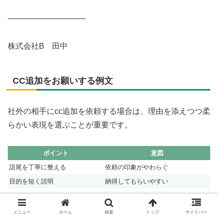
――――――――――
株式会社B 田中
CC追加をお願いする例文
社外の相手にcc追加を依頼する場合は、理由を添えつつ柔
らかい表現を選ぶことが重要です。
ポイント
意図
語尾を丁寧に整える
依頼の印象がやわらぐ
目的を短く説明
納得してもらいやすい
【フル例文】
メニュー
ホーム
検索
トップ
サイドバー