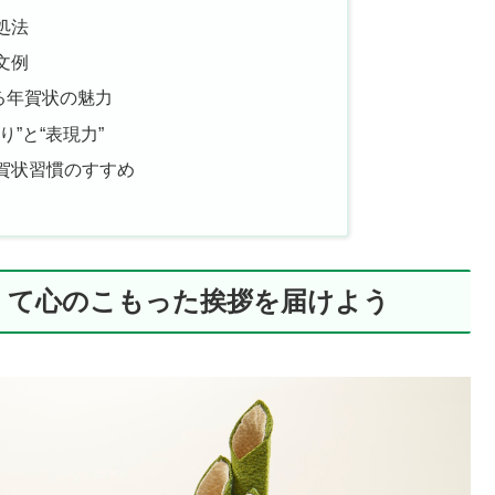
処法
文例
る年賀状の魅力
”と“表現力”
賀状習慣のすすめ
くて心のこもった挨拶を届けよう