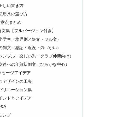
正しい書き方
記用具の選び方
注意点まとめ
例文集【フルバージョン付き】
小学生・幼児別／短文・フル文）
の例文（感謝・近況・気づかい）
シンプル・楽しい系・クラブ仲間向け）
友達への年賀状例文（ひらがな中心）
ッセージアイデア
むデザインの工夫
バリエーション集
イントとアイデア
&A
ミング