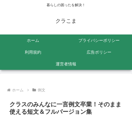
暮らしの困ったを解決！
クラこま
ホーム
プライバシーポリシー
利用規約
広告ポリシー
運営者情報
ホーム
例文
クラスのみんなに一言例文卒業！そのまま
使える短文＆フルバージョン集