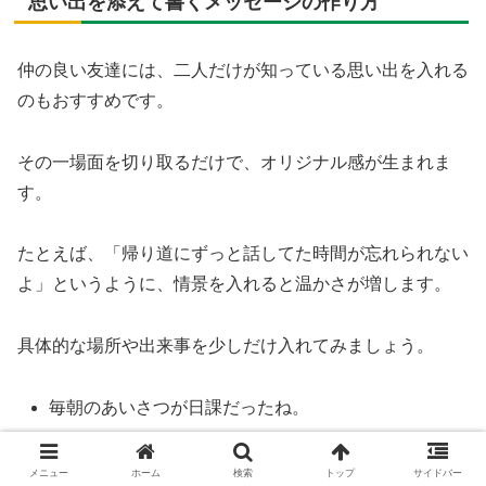
思い出を添えて書くメッセージの作り方
仲の良い友達には、二人だけが知っている思い出を入れる
のもおすすめです。
その一場面を切り取るだけで、オリジナル感が生まれま
す。
たとえば、「帰り道にずっと話してた時間が忘れられない
よ」というように、情景を入れると温かさが増します。
具体的な場所や出来事を少しだけ入れてみましょう。
毎朝のあいさつが日課だったね。
放課後に語り合った時間が宝物です。
テスト前に励まし合ったのが懐かしいね。
メニュー
ホーム
検索
トップ
サイドバー