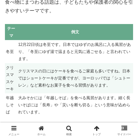
食べ物にまつわる話題は、子どもたちや保護者の関心を引
きやすいテーマです。
テー
例文
マ
12月22日頃は冬至です。日本ではゆずのお風呂に入る風習があ
冬至
り、「冬至にゆず湯で温まると元気に過ごせる」と言われてい
ます。
クリ
クリスマスの日にはケーキを食べるご家庭も多いですね。日本
スマ
ではショートケーキが定番ですが、ヨーロッパでは「シュトー
スケ
レン」など素朴なお菓子を食べる習慣があります。
ーキ
年越
大みそかには「年越しそば」を食べる風習があります。細く長
しそ
いそばには「長寿」や「災いを断ち切る」という意味が込めら
ば
れています。
健康・保健に関する呼びかけ文例
メニュー
ホーム
検索
トップ
サイドバー