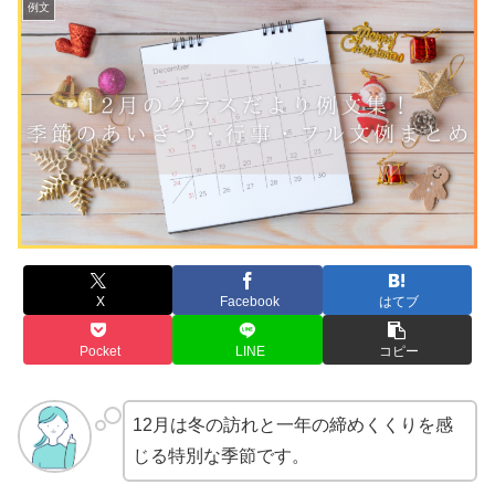
例文
X
Facebook
はてブ
Pocket
LINE
コピー
12月は冬の訪れと一年の締めくくりを感
じる特別な季節です。