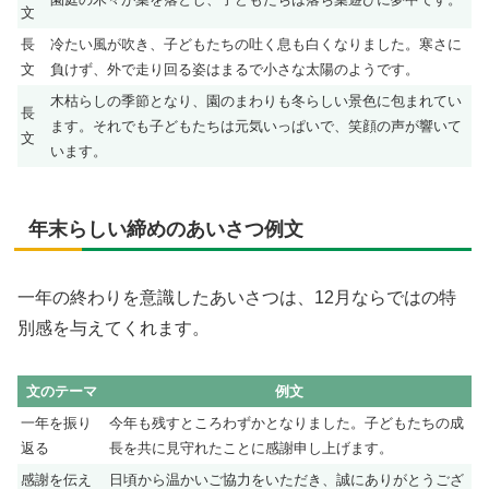
文
長
冷たい風が吹き、子どもたちの吐く息も白くなりました。寒さに
文
負けず、外で走り回る姿はまるで小さな太陽のようです。
木枯らしの季節となり、園のまわりも冬らしい景色に包まれてい
長
ます。それでも子どもたちは元気いっぱいで、笑顔の声が響いて
文
います。
年末らしい締めのあいさつ例文
一年の終わりを意識したあいさつは、12月ならではの特
別感を与えてくれます。
文のテーマ
例文
一年を振り
今年も残すところわずかとなりました。子どもたちの成
返る
長を共に見守れたことに感謝申し上げます。
感謝を伝え
日頃から温かいご協力をいただき、誠にありがとうござ