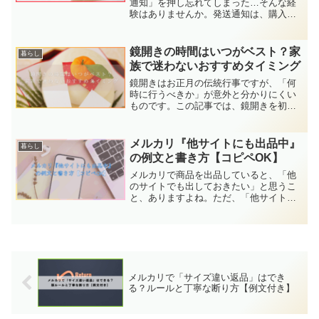
通知」を押し忘れてしまった…そんな経
験はありませんか。発送通知は、購入者
に「商品を発送しました」と正式に知ら
せる大切な操作です。しかし、うっかり
押し忘れてしまうと、購入者に不安を与
鏡開きの時間はいつがベスト？家
暮らし
えたり、取引がスムーズに...
族で迷わないおすすめタイミング
鏡開きはお正月の伝統行事ですが、「何
時に行うべきか」が意外と分かりにくい
ものです。この記事では、鏡開きを初め
て行う家庭でも迷わないよう、時間帯の
おすすめや縁起、地域差までやさしく解
説します。平日や休日、朝・昼・夜のタ
メルカリ『他サイトにも出品中』
暮らし
イミングに応じた具体的な...
の例文と書き方【コピペOK】
メルカリで商品を出品していると、「他
のサイトでも出しておきたい」と思うこ
と、ありますよね。ただ、「他サイトに
も出品中」と書くのは大丈夫なのか、ど
んな書き方が正しいのか迷う方も多いは
ずです。この記事では、メルカリで安全
に『他サイトにも出品中』...
メルカリで「サイズ違い返品」はでき
る？ルールと丁寧な断り方【例文付き】