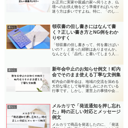
お正月に実家や親戚の家へ伺うとき、仏
壇へのお供え物をどう準備すればいいか
迷う方は多いですよね。特に、「のし紙
は必要？」「表書きは何て書けばい
い？」「地域で違いがあるの？」など、
ちょっとした違いに戸惑うこともあるで
領収書の但し書きにはなんて書
暮らし
しょう。この記事では、お正月...
く？正しい書き方とNG例をわか
りやすく
「領収書の但し書きって、何を書けばい
いの？」と迷った経験はありませんか。
なんとなく「品代」と書いてしまう人も
多いですが、実はそれだけでは税務上の
トラブルにつながることがあります。但
し書きは、支払いの目的を明確に示すた
新年会中止のお知らせ例文！町内
暮らし
めの大切な情報であり、経...
会でそのまま使える丁寧な文例集
町内会の新年会は、地域の交流を深める
大切な場として毎年楽しみにされている
行事です。しかし、運営上の事情や会場
の都合などで、中止を判断せざるを得な
いこともあります。そのときに必要なの
が、住民にわかりやすく、そして誠実に
メルカリで「発送通知を押し忘れ
暮らし
伝える「お知らせ文」です...
た」時の正しい対応とメッセージ
例文
メルカリで商品を発送したのに、「発送