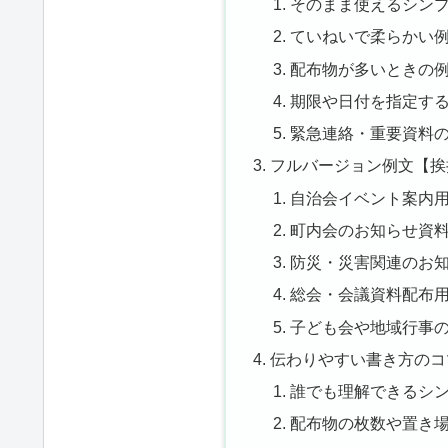
そのまま使えるシン
ていねいで柔らかい
配布物が多いときの
期限や日付を指定す
緊急連絡・重要資料
フルバージョン例文【挨
自治会イベント案内
町内会のお知らせ資
防災・災害関連のお
総会・会議資料配布
子ども会や地域行事
伝わりやすい書き方のコ
誰でも理解できるシ
配布物の枚数や置き