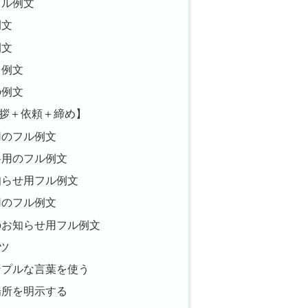
プル例文
例文
例文
る例文
の例文
拶＋依頼＋締め】
用のフル例文
料用のフル例文
知らせ用フル例文
用のフル例文
のお知らせ用フル例文
ツ
ンプルな言葉を使う
場所を明示する