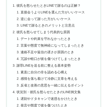
彼氏を怒らせたときLINEで謝るのは正解？
直接会うよりLINEを選んだ方がいいケース
逆に会って謝った方がいいケース
LINEで謝るときのメリットと注意点
彼氏を怒らせてしまう代表的な原因
デートや約束を守れなかったとき
言葉や態度で無神経になってしまったとき
連絡不足や返信の遅さが原因のとき
冗談や軽口が彼を傷つけてしまったとき
謝罪LINEを送る前に整える基本姿勢
素直に自分の非を認める心構え
感情を落ち着けて冷静に文章を考える
反省と改善の意思を一緒に伝えるポイント
状況別・彼氏を怒らせたときのLINE例文集
遅刻やドタキャンで迷惑をかけたとき
発言や態度で彼を傷つけたとき