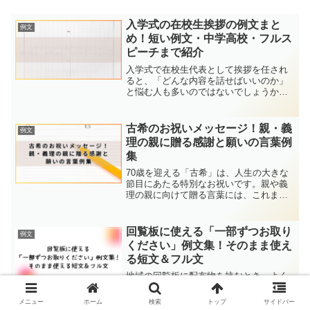
入学式の在校生挨拶の例文まと
例文
め！短い例文・中学高校・フルス
ピーチまで紹介
入学式で在校生代表として挨拶を任され
ると、「どんな内容を話せばいいのか」
と悩む人も多いのではないでしょうか。
在校生挨拶は、新入生を歓迎し、これか
ら始まる学校生活への期待を伝える大切
なスピーチです。この記事では、入学式
古希のお祝いメッセージ！親・義
例文
で使える在校生挨拶の例文...
理の親に贈る感謝と願いの言葉例
集
70歳を迎える「古希」は、人生の大きな
節目にあたる特別なお祝いです。親や義
理の親に向けて贈る言葉には、これまで
の感謝や尊敬、そしてこれからの人生を
楽しんでほしいという願いを込めたいも
のですよね。とはいえ「どんな言葉がふ
回覧板に使える「一部ずつお取り
例文
さわしいのか分からない...
ください」例文集！そのまま使え
る短文＆フル文
地域の回覧板に配布物を挟むとき、よく
添える言葉が「一部ずつお取りくださ
い」です。でも、実際にどう書けば伝わ
メニュー
ホーム
検索
トップ
サイドバー
りやすく、取り忘れや混乱を防げるのか