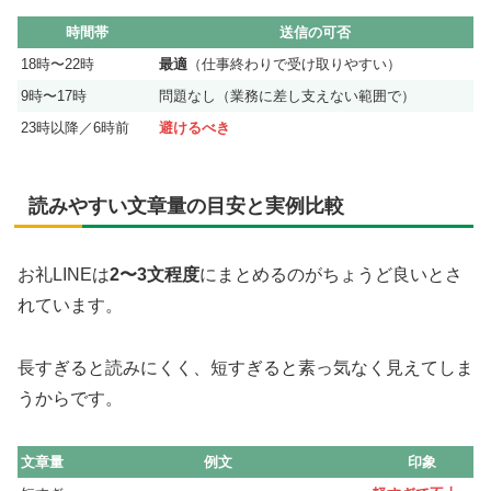
時間帯
送信の可否
18時〜22時
最適
（仕事終わりで受け取りやすい）
9時〜17時
問題なし（業務に差し支えない範囲で）
23時以降／6時前
避けるべき
読みやすい文章量の目安と実例比較
お礼LINEは
2〜3文程度
にまとめるのがちょうど良いとさ
れています。
長すぎると読みにくく、短すぎると素っ気なく見えてしま
うからです。
文章量
例文
印象