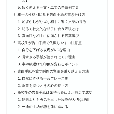
文】
短く使える一文・二文の告白例文集
相手の性格別に見る告白手紙の書き分け方
恥ずかしがり屋な相手に響く文章の特徴
明るく社交的な相手に合う表現とは
真面目な相手に信頼される言葉選び
高校生が告白手紙で失敗しやすい注意点
自分を下げる表現がNGな理由
長すぎる手紙が読まれにくい理由
字や紙選びで印象が変わるポイント
告白手紙を渡す瞬間の緊張を乗り越える方法
自然に渡せる一言フレーズ集
返事を待つときの心の持ち方
高校生の告白手紙は気持ちを伝えた時点で成功
結果よりも勇気を出した経験が大切な理由
一通の手紙が恋を前に進める