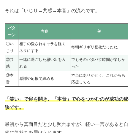
それは「いじり→共感→本音」の流れです。
パタ
内容
例
ーン
①い
相手の愛されキャラを軽く
毎朝ギリギリ登校だったね
じり
ネタにする
②共
一緒に過ごした思い出を入
でもそのバタバタ時間が楽しか
感
れる
った
③本
本当にありがとう、これからも
感謝や応援で締める
音
応援してる
「笑い」で扉を開き、「本音」で心をつかむのが成功の秘
訣です。
最初から真面目だと少し照れますが、軽い一言があると自
然に気持ちを届けられます。