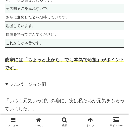
その明るさを忘れないで。
さらに進化した姿を期待しています。
応援しています。
自信を持って進んでください。
これからが本番です。
後輩には「ちょっと上から、でも本気で応援」がポイント
です。
▼フルバージョン例
「いつも元気いっぱいの姿に、実は私たちが元気をもらっ
ていました。」
「これからはあなたたちが中心になります。」
メニュー
ホーム
検索
トップ
サイドバー