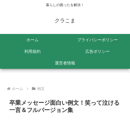
暮らしの困ったを解決！
クラこま
ホーム
プライバシーポリシー
利用規約
広告ポリシー
運営者情報
ホーム
例文
卒業メッセージ面白い例文！笑って泣ける
一言＆フルバージョン集