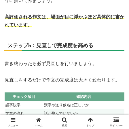
うに描いてみましょう。
高評価される作文は、場面が目に浮かぶほど具体的に書か
れています。
ステップ5：見直しで完成度を高める
書き終わったら必ず見直しを行いましょう。
見直しをするだけで作文の完成度は大きく変わります。
チェック項目
確認内容
誤字脱字
漢字や送り仮名は正しいか
文章の流れ
話が飛んでいないか
気持ち
感想がしっかり書けているか
メニュー
ホーム
検索
トップ
サイドバー