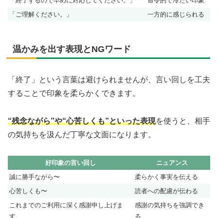
「終了するので早めに対応してください。」
命令的で冷たい印象
「ご理解ください。」
一方的に感じられる
温かみを出す表現とNGワード
「終了」という言葉は避けられませんが、言い回しを工夫
することで印象を柔らかくできます。
“残念ながら”や“心苦しくも”といった表現
を使うと、相手
の気持ちを汲んだ丁寧な文面になります。
好印象の言い回し
ニュアンス
誠に勝手ながら〜
柔らかく事実を伝える
心苦しくも〜
読者への配慮が伝わる
これまでのご利用に深く感謝申し上げま
感謝の気持ちを強調でき
す。
る