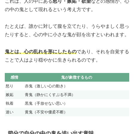
これは、人の中にある
怒り・嫉妬・欲望
などの感情が、心
の中の鬼として現れるという考え方です。
たとえば、誰かに対して腹を立てたり、うらやましく思っ
たりすると、心の中に小さな鬼が顔を出すといわれます。
鬼とは、心の乱れを形にしたもの
であり、それを自覚する
ことで人はより穏やかに生きられるのです。
感情
鬼が象徴するもの
怒り
赤鬼（激しい心の動き）
嫉妬
青鬼（静かにくすぶる不満）
執着
黒鬼（手放せない思い）
迷い
黄鬼（不安や優柔不断）
節分で自分の中の鬼を追い出す意味