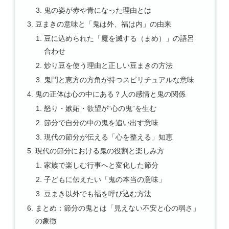
鬼の姿が赤や青になった理由とは
豆まきの意味と「鬼は外、福は内」の由来
豆に込められた「魔を滅する（まめ）」の語呂
合わせ
炒り豆を使う理由と正しい豆まきの方法
鬼門と恵方の方角が持つスピリチュアルな意味
鬼の正体は心の中にある？人の感情と鬼の関係
怒り・嫉妬・欲望が“心の鬼”を生む
節分で自分の中の鬼を追い出す意味
現代の節分が伝える「心を整える」知恵
現代の節分における鬼の役割と楽しみ方
家族で楽しむ行事へと変化した節分
子どもに伝えたい「鬼の本当の意味」
豆まき以外でも福を呼び込む方法
まとめ：節分の鬼とは「見えない不安と心の弱さ」
の象徴