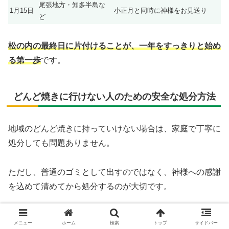
尾張地方・知多半島な
1月15日
小正月と同時に神様をお見送り
ど
松の内の最終日に片付けることが、一年をすっきりと始め
る第一歩
です。
どんど焼きに行けない人のための安全な処分方法
地域のどんど焼きに持っていけない場合は、家庭で丁寧に
処分しても問題ありません。
ただし、普通のゴミとして出すのではなく、神様への感謝
を込めて清めてから処分するのが大切です。
具体的には、飾りを白い紙で包み、粗塩をひとつまみ添え
メニュー
ホーム
検索
トップ
サイドバー