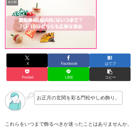
未分類
X
Facebook
はてブ
Pocket
LINE
コピー
お正月の玄関を彩る門松やしめ飾り。
これらをいつまで飾るべきか迷ったことはありませんか。