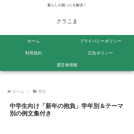
暮らしの困ったを解決！
クラこま
ホーム
プライバシーポリシー
利用規約
広告ポリシー
運営者情報
ホーム
例文
中学生向け「新年の抱負」学年別＆テーマ
別の例文集付き