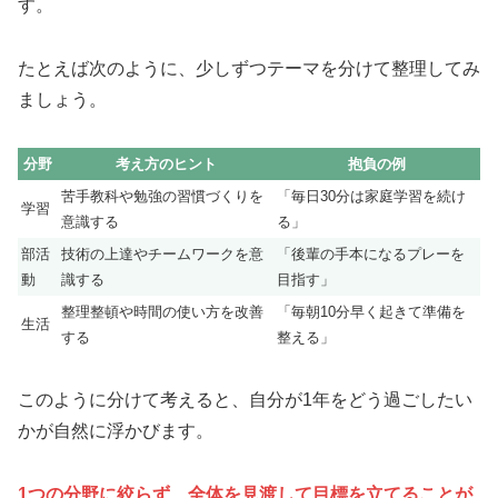
す。
たとえば次のように、少しずつテーマを分けて整理してみ
ましょう。
分野
考え方のヒント
抱負の例
苦手教科や勉強の習慣づくりを
「毎日30分は家庭学習を続け
学習
意識する
る」
部活
技術の上達やチームワークを意
「後輩の手本になるプレーを
動
識する
目指す」
整理整頓や時間の使い方を改善
「毎朝10分早く起きて準備を
生活
する
整える」
このように分けて考えると、自分が1年をどう過ごしたい
かが自然に浮かびます。
1つの分野に絞らず、全体を見渡して目標を立てることが