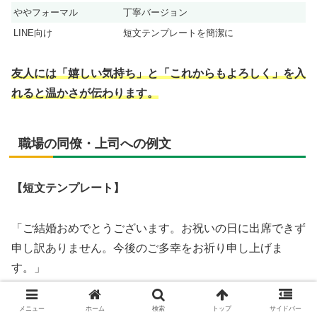
ややフォーマル
丁寧バージョン
LINE向け
短文テンプレートを簡潔に
友人には「嬉しい気持ち」と「これからもよろしく」を入
れると温かさが伝わります。
職場の同僚・上司への例文
【短文テンプレート】
「ご結婚おめでとうございます。お祝いの日に出席できず
申し訳ありません。今後のご多幸をお祈り申し上げま
す。」
【丁寧バージョン】
メニュー
ホーム
検索
トップ
サイドバー