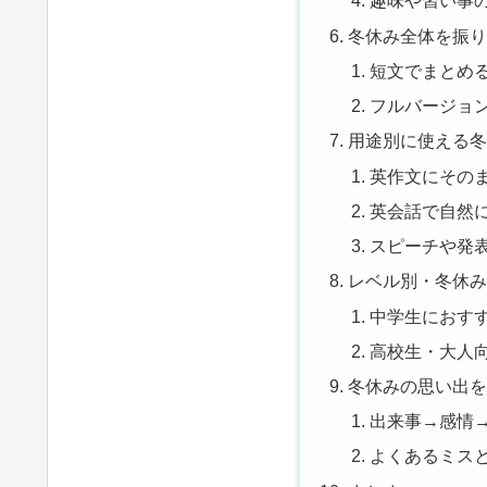
趣味や習い事
冬休み全体を振
短文でまとめ
フルバージョ
用途別に使える
英作文にその
英会話で自然
スピーチや発
レベル別・冬休
中学生におす
高校生・大人
冬休みの思い出
出来事→感情
よくあるミス