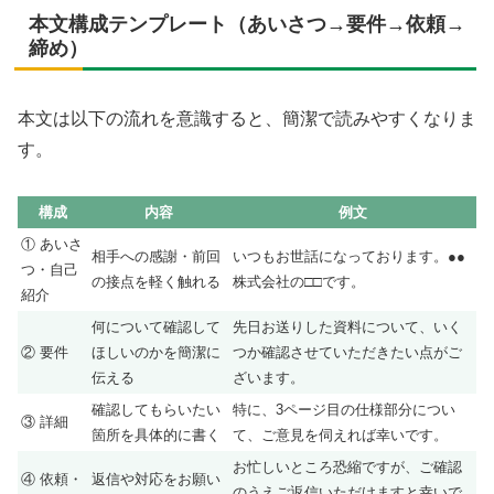
本文構成テンプレート（あいさつ→要件→依頼→
締め）
本文は以下の流れを意識すると、簡潔で読みやすくなりま
す。
構成
内容
例文
① あいさ
相手への感謝・前回
いつもお世話になっております。●●
つ・自己
の接点を軽く触れる
株式会社の□□です。
紹介
何について確認して
先日お送りした資料について、いく
② 要件
ほしいのかを簡潔に
つか確認させていただきたい点がご
伝える
ざいます。
確認してもらいたい
特に、3ページ目の仕様部分につい
③ 詳細
箇所を具体的に書く
て、ご意見を伺えれば幸いです。
お忙しいところ恐縮ですが、ご確認
④ 依頼・
返信や対応をお願い
のうえご返信いただけますと幸いで